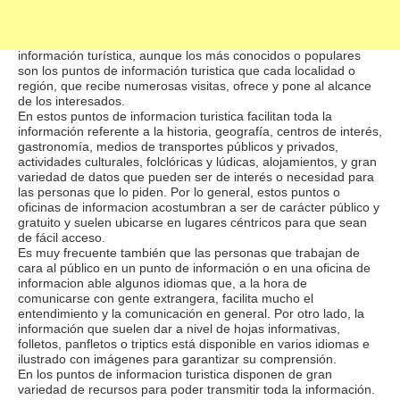
personas que deseen viajar o visitar un sitio que desconocen o
del que quieren saber y adquirir más conocimientos. Es como
respuesta a esta necesidad que existen muchos tipos de
información turística, aunque los más conocidos o populares
son los puntos de información turistica que cada localidad o
región, que recibe numerosas visitas, ofrece y pone al alcance
de los interesados.
En estos puntos de informacion turistica facilitan toda la
información referente a la historia, geografía, centros de interés,
gastronomía, medios de transportes públicos y privados,
actividades culturales, folclóricas y lúdicas, alojamientos, y gran
variedad de datos que pueden ser de interés o necesidad para
las personas que lo piden. Por lo general, estos puntos o
oficinas de informacion acostumbran a ser de carácter público y
gratuito y suelen ubicarse en lugares céntricos para que sean
de fácil acceso.
Es muy frecuente también que las personas que trabajan de
cara al público en un punto de información o en una oficina de
informacion able algunos idiomas que, a la hora de
comunicarse con gente extrangera, facilita mucho el
entendimiento y la comunicación en general. Por otro lado, la
información que suelen dar a nivel de hojas informativas,
folletos, panfletos o triptics está disponible en varios idiomas e
ilustrado con imágenes para garantizar su comprensión.
En los puntos de informacion turistica disponen de gran
variedad de recursos para poder transmitir toda la información.