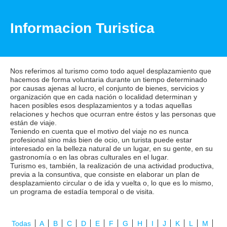
Informacion Turistica
Nos referimos al turismo como todo aquel desplazamiento que
hacemos de forma voluntaria durante un tiempo determinado
por causas ajenas al lucro, el conjunto de bienes, servicios y
organización que en cada nación o localidad determinan y
hacen posibles esos desplazamientos y a todas aquellas
relaciones y hechos que ocurran entre éstos y las personas que
están de viaje.
Teniendo en cuenta que el motivo del viaje no es nunca
profesional sino más bien de ocio, un turista puede estar
interesado en la belleza natural de un lugar, en su gente, en su
gastronomía o en las obras culturales en el lugar.
Turismo es, también, la realización de una actividad productiva,
previa a la consuntiva, que consiste en elaborar un plan de
desplazamiento circular o de ida y vuelta o, lo que es lo mismo,
un programa de estadía temporal o de visita.
Todas
A
B
C
D
E
F
G
H
I
J
K
L
M