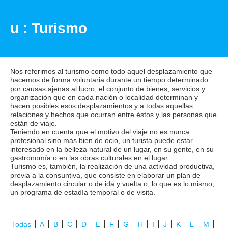
u : Turismo
Nos referimos al turismo como todo aquel desplazamiento que
hacemos de forma voluntaria durante un tiempo determinado
por causas ajenas al lucro, el conjunto de bienes, servicios y
organización que en cada nación o localidad determinan y
hacen posibles esos desplazamientos y a todas aquellas
relaciones y hechos que ocurran entre éstos y las personas que
están de viaje.
Teniendo en cuenta que el motivo del viaje no es nunca
profesional sino más bien de ocio, un turista puede estar
interesado en la belleza natural de un lugar, en su gente, en su
gastronomía o en las obras culturales en el lugar.
Turismo es, también, la realización de una actividad productiva,
previa a la consuntiva, que consiste en elaborar un plan de
desplazamiento circular o de ida y vuelta o, lo que es lo mismo,
un programa de estadía temporal o de visita.
Todas
A
B
C
D
E
F
G
H
I
J
K
L
M