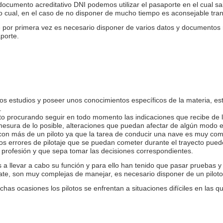
ocumento acreditativo DNI podemos utilizar el pasaporte en el cual sale
cual, en el caso de no disponer de mucho tiempo es aconsejable transc
e por primera vez es necesario disponer de varios datos y documentos 
porte.
nos estudios y poseer unos conocimientos específicos de la materia, est
.
to procurando seguir en todo momento las indicaciones que recibe de lo
 mesura de lo posible, alteraciones que puedan afectar de algún modo e
 con más de un piloto ya que la tarea de conducir una nave es muy com
los errores de pilotaje que se puedan cometer durante el trayecto pued
 profesión y que sepa tomar las decisiones correspondientes.
 a llevar a cabo su función y para ello han tenido que pasar pruebas 
rate, son muy complejas de manejar, es necesario disponer de un piloto 
chas ocasiones los pilotos se enfrentan a situaciones difíciles en las