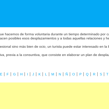
e hacemos de forma voluntaria durante un tiempo determinado por caus
acen posibles esos desplazamientos y a todas aquellas relaciones y h
esional sino más bien de ocio, un turista puede estar interesado en la 
iva, previa a la consuntiva, que consiste en elaborar un plan de desplaz
E
F
G
H
I
J
K
L
M
N
Ñ
O
P
Q
R
S
T