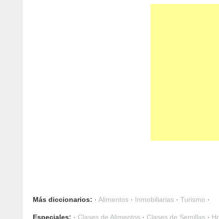
Más diccionarios:
·
Alimentos
·
Inmobiliarias
·
Turismo
·
Especiales:
·
Clases de Alimentos
·
Clases de Semillas
·
Ho