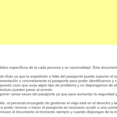
atos específicos de la cada persona y su nacionalidad. Éste documento
te título ya que la expedición o falta del pasaporte puede suponer el 
umentación o concretamente el pasaporte para poder identificarnos y 
 supuesto caso que surja algún tipo de problema y no dispongamos de e
incluso pueden pasar al arresto.
sponer varias veces del pasaporte ya que para aumentar la seguridad y 
o, el personal encargado de gestionar el viaje está en el derecho y l
ara poder renovar o hacer el pasaporte es necesario acudir a una comis
renoven el documento al momento siempre y cuando dispongan de la inf