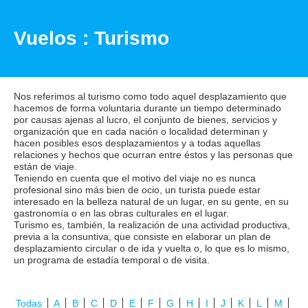
Vuelos : Turismo
Nos referimos al turismo como todo aquel desplazamiento que
hacemos de forma voluntaria durante un tiempo determinado
por causas ajenas al lucro, el conjunto de bienes, servicios y
organización que en cada nación o localidad determinan y
hacen posibles esos desplazamientos y a todas aquellas
relaciones y hechos que ocurran entre éstos y las personas que
están de viaje.
Teniendo en cuenta que el motivo del viaje no es nunca
profesional sino más bien de ocio, un turista puede estar
interesado en la belleza natural de un lugar, en su gente, en su
gastronomía o en las obras culturales en el lugar.
Turismo es, también, la realización de una actividad productiva,
previa a la consuntiva, que consiste en elaborar un plan de
desplazamiento circular o de ida y vuelta o, lo que es lo mismo,
un programa de estadía temporal o de visita.
Todas
A
B
C
D
E
F
G
H
I
J
K
L
M