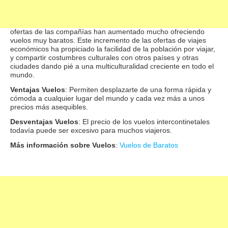
del aire, sino también a los servicios y ofertas que ofrecen las
compañías aéreas. En estos últimos años los vuelos han
alcanzado el abasto económico de muchas personas ya que las
ofertas de las compañías han aumentado mucho ofreciendo
vuelos muy baratos. Este incremento de las ofertas de viajes
económicos ha propiciado la facilidad de la población por viajar,
y compartir costumbres culturales con otros países y otras
ciudades dando pié a una multiculturalidad creciente en todo el
mundo.
Ventajas Vuelos
: Permiten desplazarte de una forma rápida y
cómoda a cualquier lugar del mundo y cada vez más a unos
precios más asequibles.
Desventajas Vuelos
: El precio de los vuelos intercontinetales
todavía puede ser excesivo para muchos viajeros.
Más información sobre Vuelos
:
Vuelos de Baratos